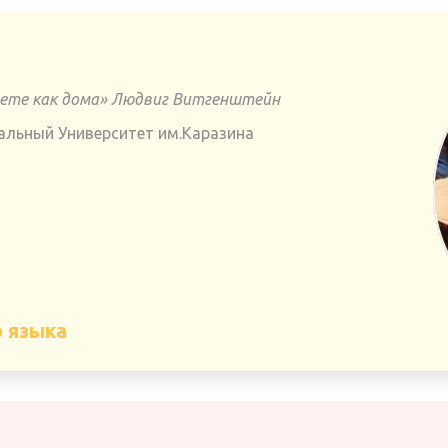
удете как дома» Людвиг Витгенштейн
альный Университет им.Каразина
о языка
а