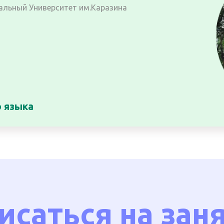
альный Университет им.Каразина
о языка
исаться на зан