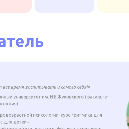
атель
 все время воспитывать и самого себя!»
нный университет им. Н.Е.Жуковского (факультет –
хология)
рс возрастной психологии, курс «ритмика для
с для детей»
ой гимнастике, детскому фитнесу, стретчингу,